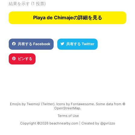
結果を示す
(1 投票)
Playa de Chimajeの詳細を見る
共有する Facebook
共有する Twitter
ピンする
Emojis by Twemoji (Twitter). Icons by Fontawesome. Some data from ©
OpenStreetMap.
Terms of Use
Copyright ©
2026
beachnearby.com | Created by
@gvrizzo