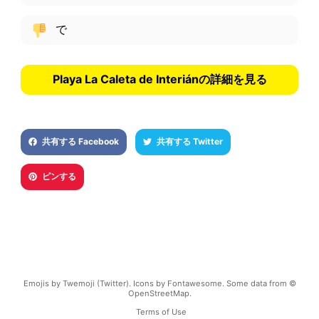
で
Playa La Caleta de Interiánの詳細を見る
共有する Facebook
共有する Twitter
ピンする
Emojis by Twemoji (Twitter). Icons by Fontawesome. Some data from ©
OpenStreetMap.
Terms of Use