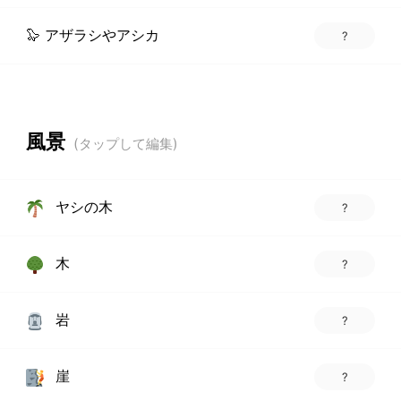
🦭 アザラシやアシカ
?
風景
ヤシの木
?
木
?
岩
?
崖
?