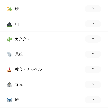
砂丘
?
山
?
カクタス
?
貝殻
?
教会・チャペル
?
寺院
?
城
?