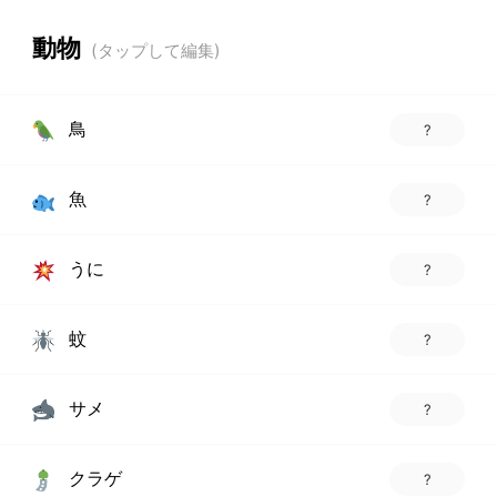
動物
鳥
?
魚
?
うに
?
蚊
?
サメ
?
クラゲ
?