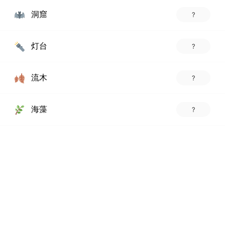
洞窟
?
灯台
?
流木
?
海藻
?