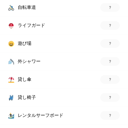
自転車道
?
ライフガード
?
遊び場
?
外シャワー
?
貸し傘
?
貸し椅子
?
レンタルサーフボード
?