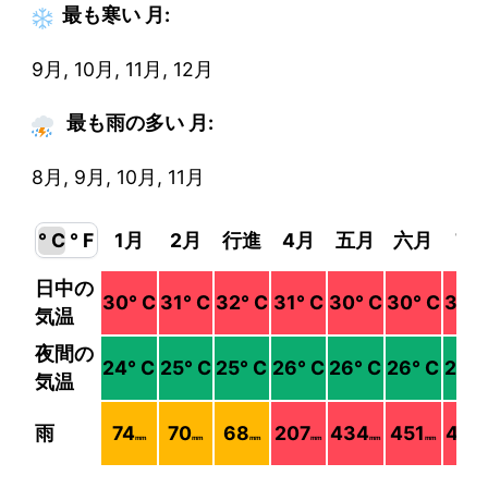
最も寒い
月
:
9月, 10月, 11月, 12月
最も雨の多い 月:
8月, 9月, 10月, 11月
° C
° F
1月
2月
行進
4月
五月
六月
7月
日中の
30
° C
31
° C
32
° C
31
° C
30
° C
30
° C
30
°
気温
夜間の
24
° C
25
° C
25
° C
26
° C
26
° C
26
° C
26
° 
気温
雨
74
70
68
207
434
451
469
mm
mm
mm
mm
mm
mm