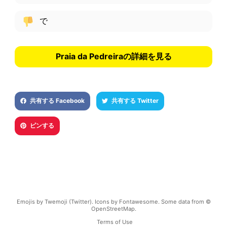
で
Praia da Pedreiraの詳細を見る
共有する Facebook
共有する Twitter
ピンする
Emojis by Twemoji (Twitter). Icons by Fontawesome. Some data from ©
OpenStreetMap.
Terms of Use