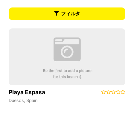
フィルタ
Playa Espasa
Duesos
,
Spain