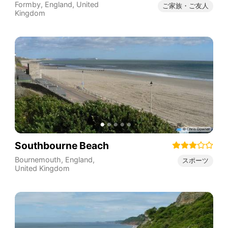
Formby
,
England
,
United
ご家族・ご友人
Kingdom
Southbourne Beach
Bournemouth
,
England
,
スポーツ
United Kingdom