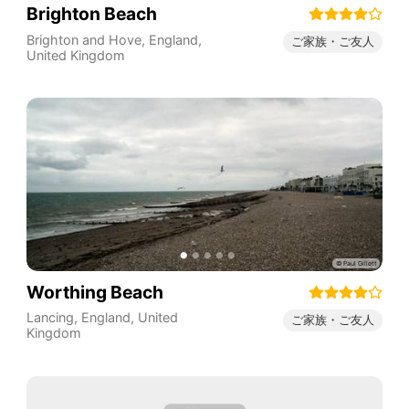
Brighton Beach
Brighton and Hove
,
England
,
ご家族・ご友人
United Kingdom
Worthing Beach
Lancing
,
England
,
United
ご家族・ご友人
Kingdom