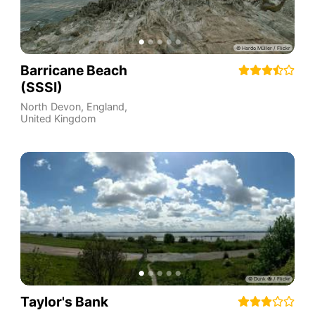
Barricane Beach
(SSSI)
North Devon
,
England
,
United Kingdom
Taylor's Bank