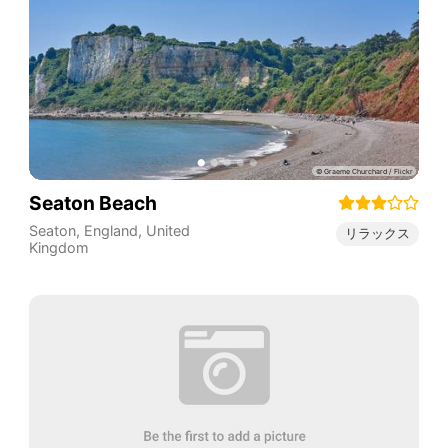
Seaton Beach
Seaton
,
England
,
United
リラックス
Kingdom