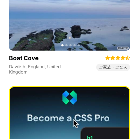
Boat Cove
Dawlish
,
England
,
United
ご家族・ご友人
Kingdom