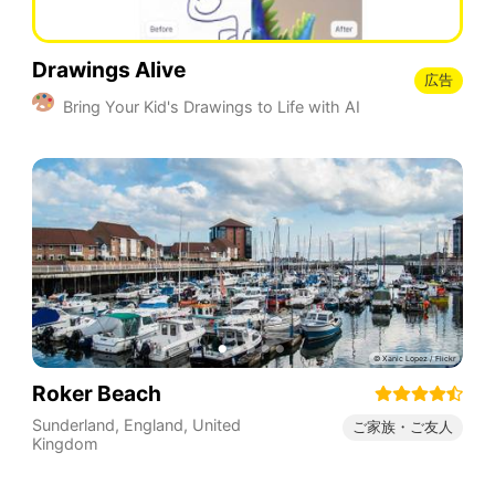
Drawings Alive
広告
Bring Your Kid's Drawings to Life with AI
Roker Beach
Sunderland
,
England
,
United
ご家族・ご友人
Kingdom