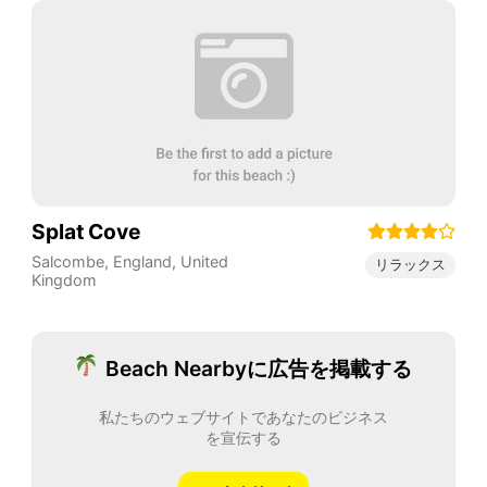
Splat Cove
Salcombe
,
England
,
United
リラックス
Kingdom
Beach Nearbyに広告を掲載する
私たちのウェブサイトであなたのビジネス
を宣伝する