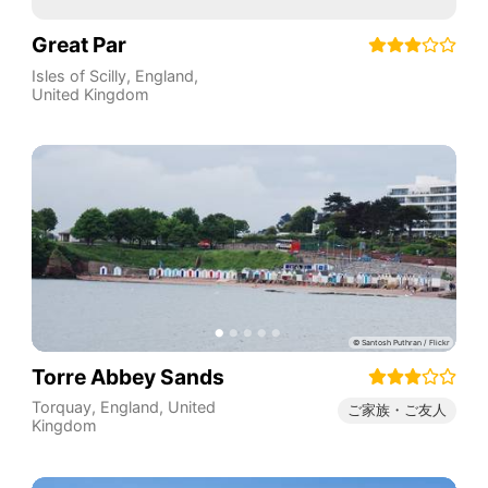
Great Par
Isles of Scilly
,
England
,
United Kingdom
Torre Abbey Sands
Torquay
,
England
,
United
ご家族・ご友人
Kingdom