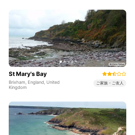
St Mary's Bay
Brixham
,
England
,
United
ご家族・ご友人
Kingdom