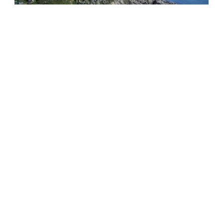
Church Ope Cove
Easton
,
England
,
United
リラックス
Kingdom