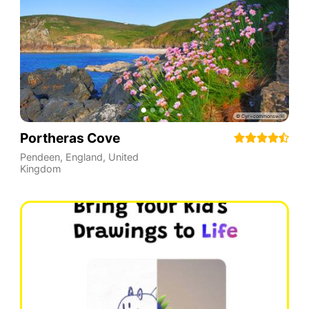
Portheras Cove
Pendeen
,
England
,
United
Kingdom