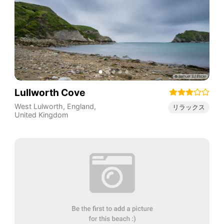
Lullworth Cove
West Lulworth
,
England
,
リラックス
United Kingdom