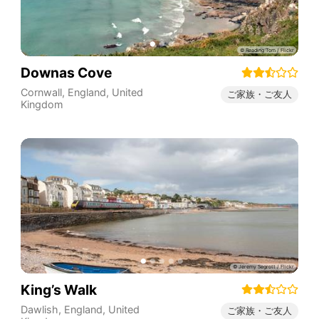
Downas Cove
Cornwall
,
England
,
United
ご家族・ご友人
Kingdom
King’s Walk
Dawlish
,
England
,
United
ご家族・ご友人