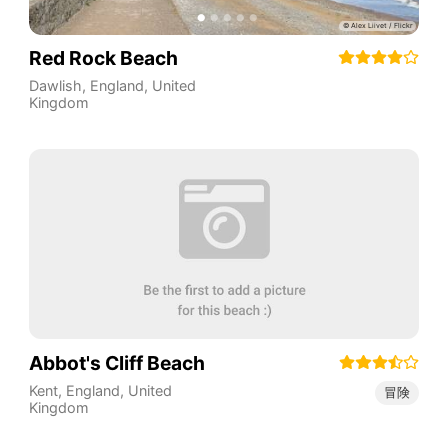
Red Rock Beach
Dawlish
,
England
,
United
Kingdom
Abbot's Cliff Beach
Kent
,
England
,
United
冒険
Kingdom