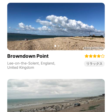
Browndown Point
Lee-on-the-Solent
,
England
,
リラックス
United Kingdom