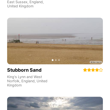
East Sussex
,
England
,
United Kingdom
Stubborn Sand
King's Lynn and West
Norfolk
,
England
,
United
Kingdom