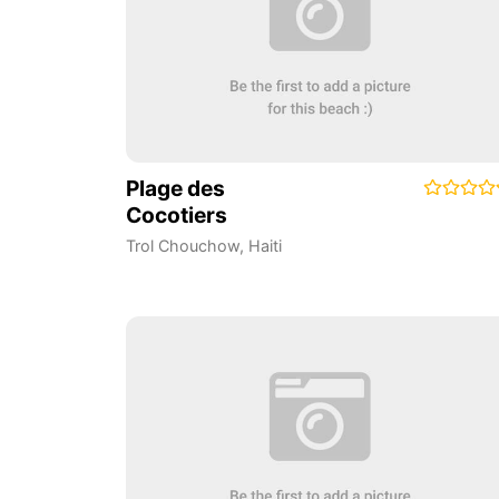
Plage des
Cocotiers
Trol Chouchow
,
Haiti