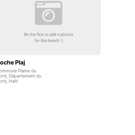
oche Plaj
ommune Plaine du
ord
,
Département du
ord
,
Haiti