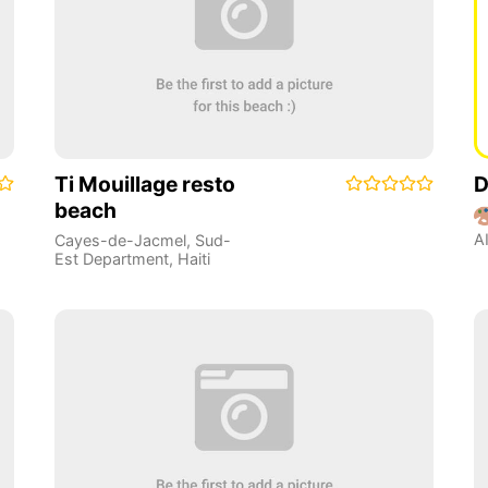
Ti Mouillage resto
D
beach
A
Cayes-de-Jacmel
,
Sud-
Est Department
,
Haiti