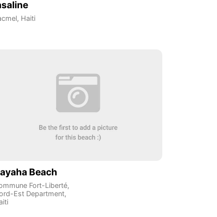
asaline
acmel
,
Haiti
ayaha Beach
ommune Fort-Liberté
,
ord-Est Department
,
iti