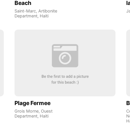
Beach
l
Saint-Marc
,
Artibonite
J
Department
,
Haiti
Plage Fermee
B
Grois Morne
,
Ouest
C
Department
,
Haiti
N
Ha