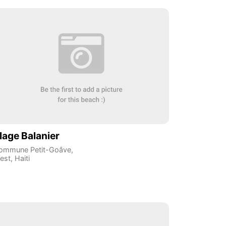
lage Balanier
ommune Petit-Goâve
,
est
,
Haiti