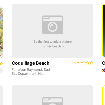
Coquillage Beach
C
Farrefour Raymond
,
Sud-
ス
Est Department
,
Haiti