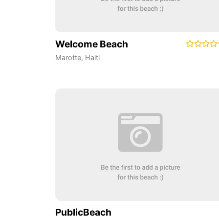
Welcome Beach
Marotte
,
Haiti
PublicBeach