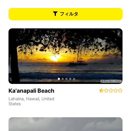
フィルタ
Ka'anapali Beach
Lahaina
,
Hawaii
,
United
States