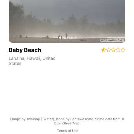
Baby Beach
Lahaina
,
Hawaii
,
United
States
Emojis by Twemoji (Twitter). Icons by Fontawesome. Some data from ©
OpenStreetMap.
Terms of Use