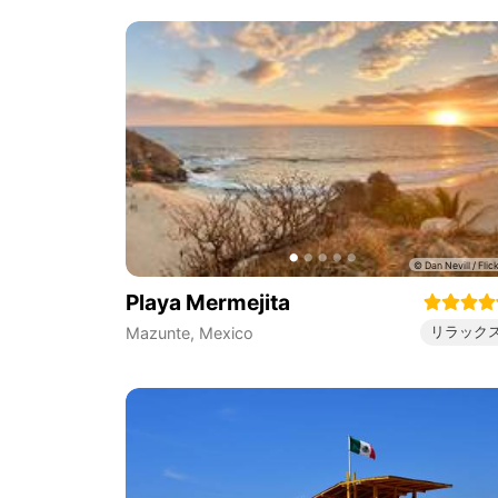
Playa Mermejita
リラック
Mazunte
,
Mexico