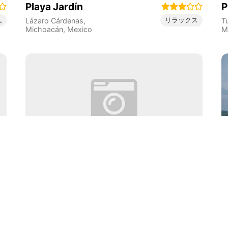
Playa Jardín
P
人
リラックス
Lázaro Cárdenas
,
T
Michoacán
,
Mexico
M
Playa Oriente
P
ス
Kozumelenjo
,
Quintana
L
Roo
,
Mexico
M