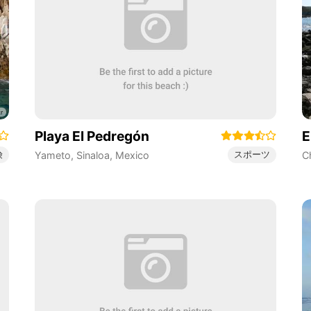
Playa El Pedregón
E
険
スポーツ
Yameto
,
Sinaloa
,
Mexico
C