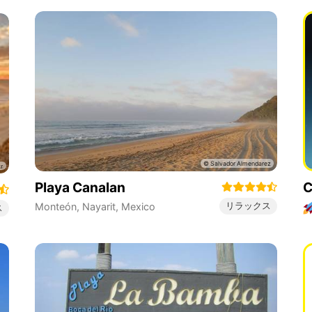
Playa Canalan
C
リラックス
Monteón
,
Nayarit
,
Mexico
ス