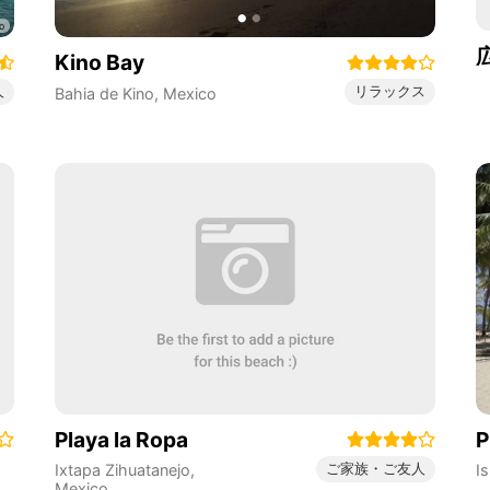
Kino Bay
人
リラックス
Bahia de Kino
,
Mexico
Playa la Ropa
P
ご家族・ご友人
Ixtapa Zihuatanejo
,
I
Mexico