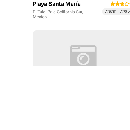
Playa Santa María
ご家族・ご友
El Tule
,
Baja California Sur
,
Mexico
Playa de
Tepehuajes
リラック
Tepeguahe
,
Tamaulipas
,
Mexico