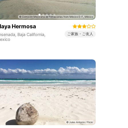
laya Hermosa
ご家族・ご友人
nsenada
,
Baja California
,
exico