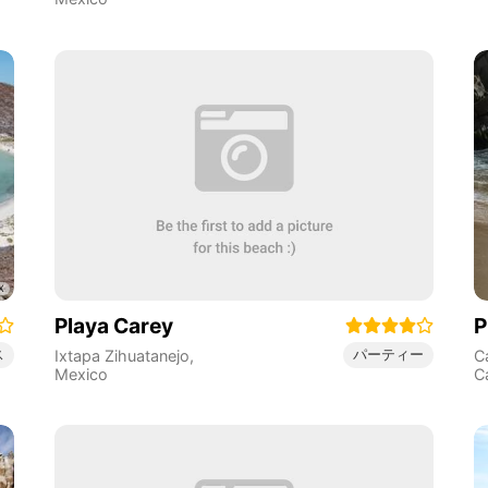
Playa Carey
P
ス
パーティー
Ixtapa Zihuatanejo
,
C
Mexico
Ca