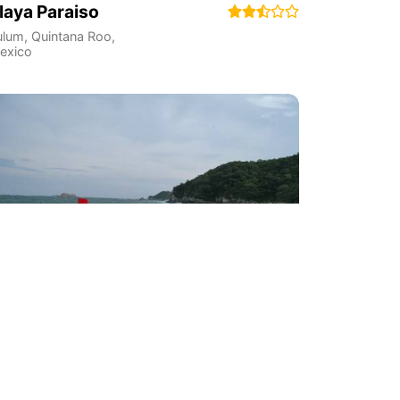
laya Paraiso
ulum
,
Quintana Roo
,
exico
laya Chahue
a Crucecita
,
Oaxaca
,
exico