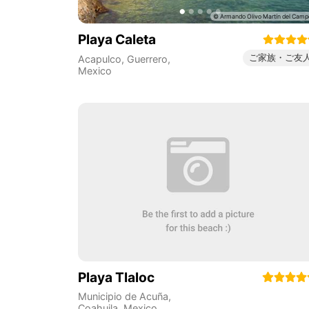
Playa Caleta
ご家族・ご友
Acapulco
,
Guerrero
,
Mexico
Playa Tlaloc
Municipio de Acuña
,
Coahuila
,
Mexico