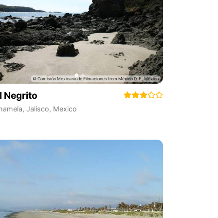
l Negrito
hamela
,
Jalisco
,
Mexico