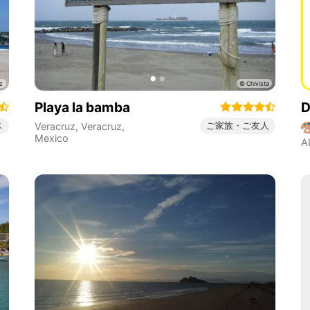
Playa la bamba
D
ス
ご家族・ご友人
Veracruz
,
Veracruz
,
Mexico
A