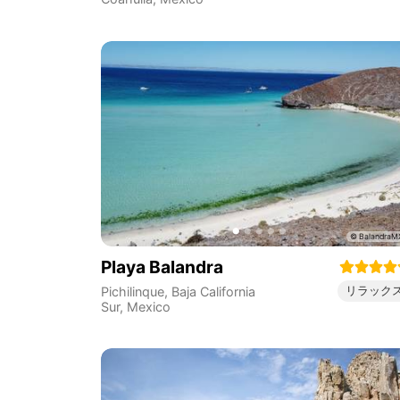
Playa Balandra
リラック
Pichilinque
,
Baja California
Sur
,
Mexico