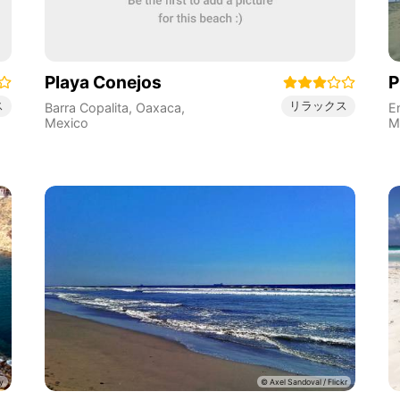
Playa Conejos
P
ス
リラックス
Barra Copalita
,
Oaxaca
,
E
Mexico
M