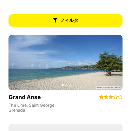
フィルタ
Grand Anse
The Lime
,
Saint George
,
Grenada