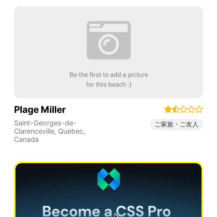
Plage Miller
Saint-Georges-de-
ご家族・ご友人
Clarenceville
,
Quebec
,
Canada