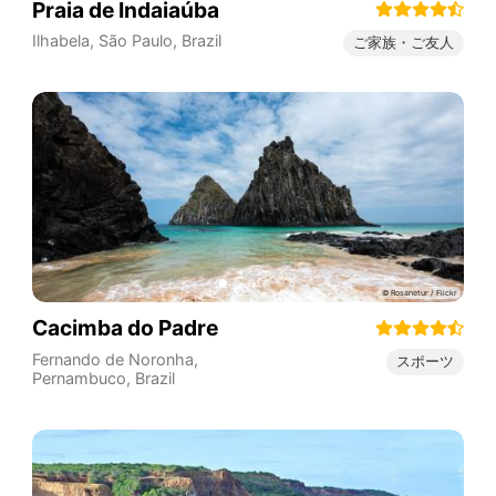
Praia de Indaiaúba
Ilhabela
,
São Paulo
,
Brazil
ご家族・ご友人
Cacimba do Padre
Fernando de Noronha
,
スポーツ
Pernambuco
,
Brazil