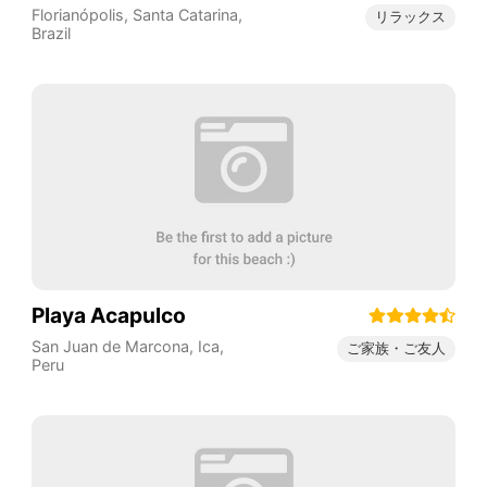
Florianópolis
,
Santa Catarina
,
リラックス
Brazil
Playa Acapulco
San Juan de Marcona
,
Ica
,
ご家族・ご友人
Peru