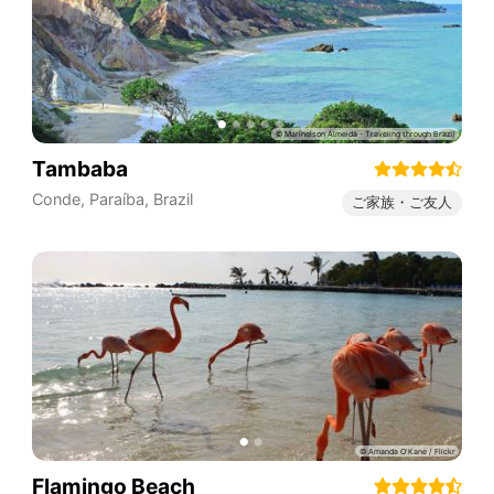
Tambaba
Conde
,
Paraíba
,
Brazil
ご家族・ご友人
Flamingo Beach