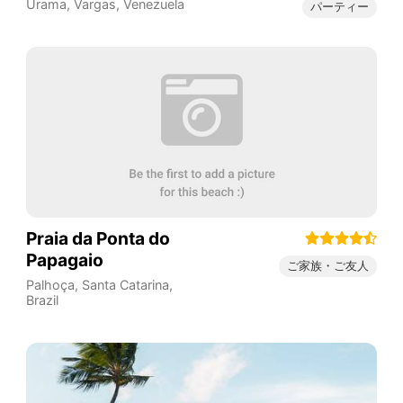
Urama
,
Vargas
,
Venezuela
パーティー
Praia da Ponta do
Papagaio
ご家族・ご友人
Palhoça
,
Santa Catarina
,
Brazil