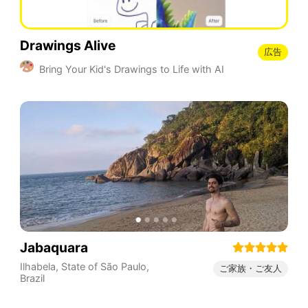
Drawings Alive
広告
Bring Your Kid's Drawings to Life with AI
Jabaquara
Ilhabela
,
State of São Paulo
,
ご家族・ご友人
Brazil