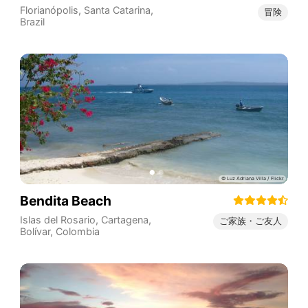
Florianópolis
,
Santa Catarina
,
冒険
Brazil
Bendita Beach
Islas del Rosario, Cartagena,
ご家族・ご友人
Bolívar
,
Colombia