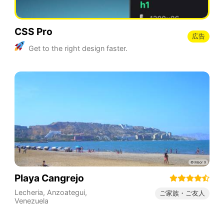
CSS Pro
広告
Get to the right design faster.
Playa Cangrejo
Lecheria
,
Anzoategui
,
ご家族・ご友人
Venezuela