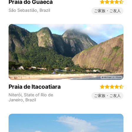
Praia do Guaecá
São Sebastião
,
Brazil
ご家族・ご友人
Praia de Itacoatiara
Niterói
,
State of Rio de
ご家族・ご友人
Janeiro
,
Brazil