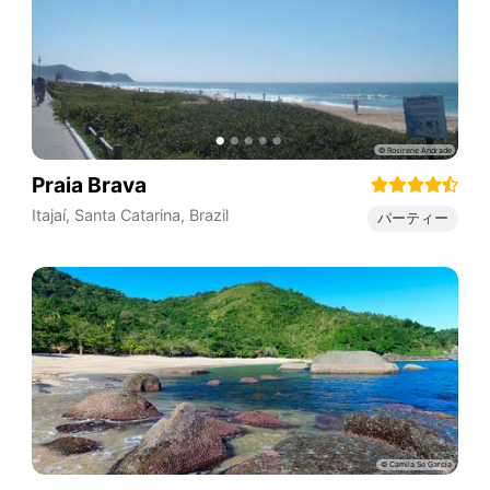
Praia Brava
Itajaí
,
Santa Catarina
,
Brazil
パーティー