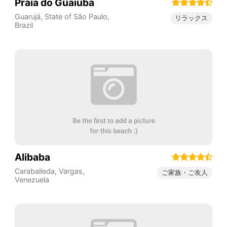
Praia do Guaiúba
Guarujá
,
State of São Paulo
,
リラックス
Brazil
Alibaba
Caraballeda
,
Vargas
,
ご家族・ご友人
Venezuela