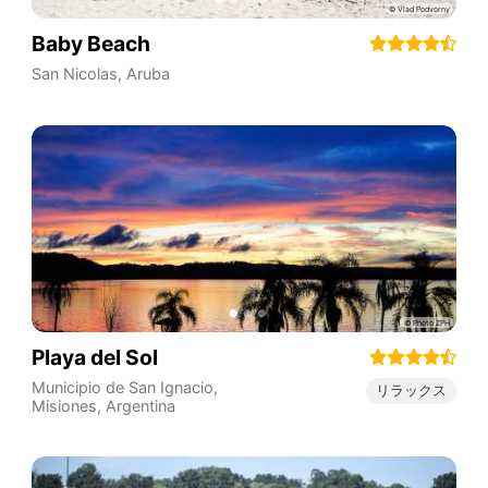
Baby Beach
San Nicolas
,
Aruba
Playa del Sol
Municipio de San Ignacio
,
リラックス
Misiones
,
Argentina