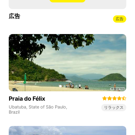
広告
広告
Praia do Félix
Ubatuba
,
State of São Paulo
,
リラックス
Brazil