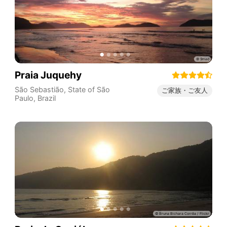
Praia Juquehy
São Sebastião
,
State of São
ご家族・ご友人
Paulo
,
Brazil