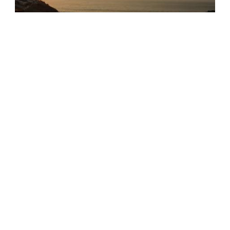
Puerto Fiel
Cerro Azul
,
Lima
,
Peru
ご家族・ご友人
Arashi Beach
Noord
,
Aruba