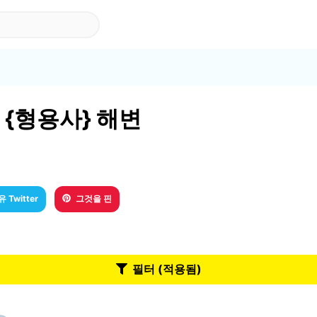
고의 {형용사} 해변
 Twitter
그것을 핀
필터 (적용됨)