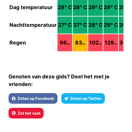
Dag temperatuur
28
° C
28
° C
29
° C
29
° C
29
° 
Nachttemperatuur
27
° C
27
° C
28
° C
29
° C
29
° 
Regen
96
83
102
129
349
mm
mm
mm
mm
m
Genoten van deze gids? Deel het met je
vrienden:
Delen op Facebook
Delen op Twitter
Zet het vast