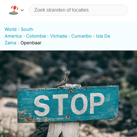
World
South
America
Colombia
Vichada
Cumaribo
Isla De
Zama
Openbaar