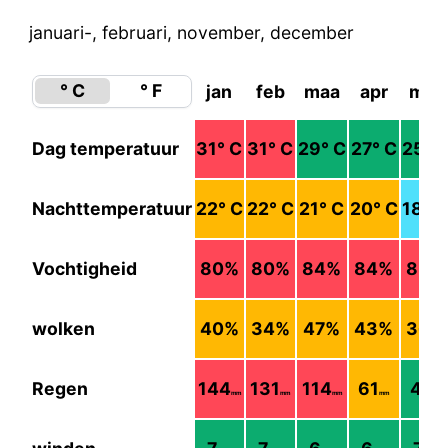
januari-, februari, november, december
° C
° F
jan
feb
maa
apr
mei
Dag temperatuur
31
° C
31
° C
29
° C
27
° C
25
° 
Nachttemperatuur
22
° C
22
° C
21
° C
20
° C
18
° 
Vochtigheid
80
%
80
%
84
%
84
%
83
%
wolken
40
%
34
%
47
%
43
%
36
%
Regen
144
131
114
61
41
mm
mm
mm
mm
mm