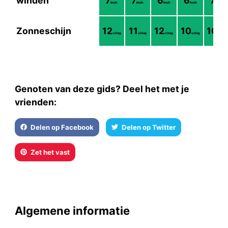
winden
7
7
6
6
7
km/h
km/h
km/h
km/h
km/h
Zonneschijn
12
11
12
10
10
u/dag
u/dag
u/dag
u/dag
u/dag
Genoten van deze gids? Deel het met je
vrienden:
Delen op Facebook
Delen op Twitter
Zet het vast
Algemene informatie