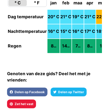
° C
° F
jan
feb
maa
apr
mei
Dag temperatuur
20
° C
21
° C
19
° C
21
° C
22
° C
Nachttemperatuur
16
° C
15
° C
16
° C
17
° C
18
° C
Regen
8
14
7
8
1
mm
mm
mm
mm
mm
Genoten van deze gids? Deel het met je
vrienden:
Delen op Facebook
Delen op Twitter
Zet het vast