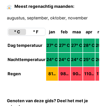
Meest regenachtig maanden:
augustus, september, oktober, november
° C
° F
jan
feb
maa
apr
mei
Dag temperatuur
27
° C
27
° C
27
° C
28
° C
29
° 
Nachttemperatuur
24
° C
24
° C
24
° C
25
° C
26
° 
Regen
81
98
90
110
174
mm
mm
mm
mm
mm
Genoten van deze gids? Deel het met je