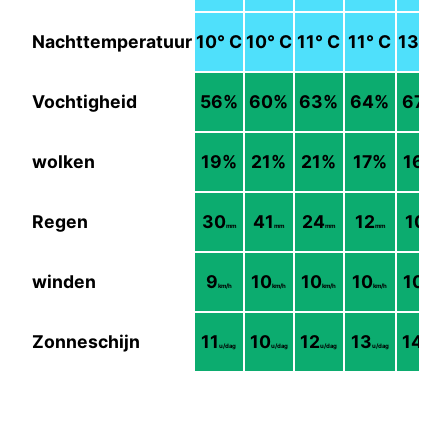
Nachttemperatuur
10
° C
10
° C
11
° C
11
° C
13
° C
Vochtigheid
56
%
60
%
63
%
64
%
67
%
wolken
19
%
21
%
21
%
17
%
16
%
Regen
30
41
24
12
10
mm
mm
mm
mm
mm
winden
9
10
10
10
10
km/h
km/h
km/h
km/h
km/h
Zonneschijn
11
10
12
13
14
u/dag
u/dag
u/dag
u/dag
u/dag