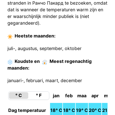
stranden in Ранчо Пакард te bezoeken, omdat
dat is wanneer de temperaturen warm zijn en
er waarschijnlijk minder publiek is (niet
gegarandeerd).
Heetste
maanden
:
juli-, augustus, september, oktober
Koudste
en
Meest regenachtig
maanden
:
januari-, februari, maart, december
° C
° F
jan
feb
maa
apr
mei
Dag temperatuur
18
° C
18
° C
19
° C
20
° C
21
° C