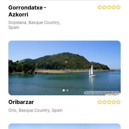
Gorrondatxe -
Azkorri
Sopelana
,
Basque Country
,
Spain
Oribarzar
Orio
,
Basque Country
,
Spain