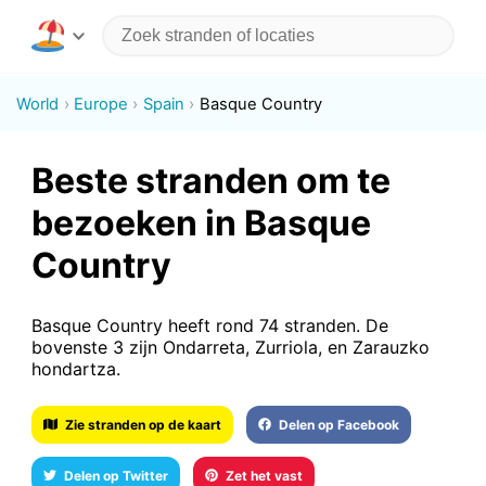
World
Europe
Spain
Basque Country
Beste stranden om te
bezoeken in Basque
Country
Basque Country heeft rond 74 stranden. De
bovenste 3 zijn Ondarreta, Zurriola, en Zarauzko
hondartza.
Zie stranden op de kaart
Delen op Facebook
Delen op Twitter
Zet het vast