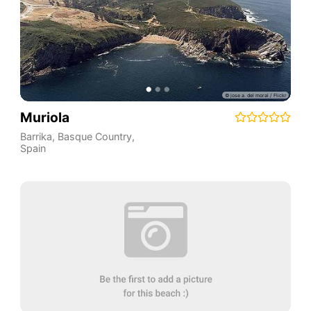
Muriola
Barrika
,
Basque Country
,
Spain