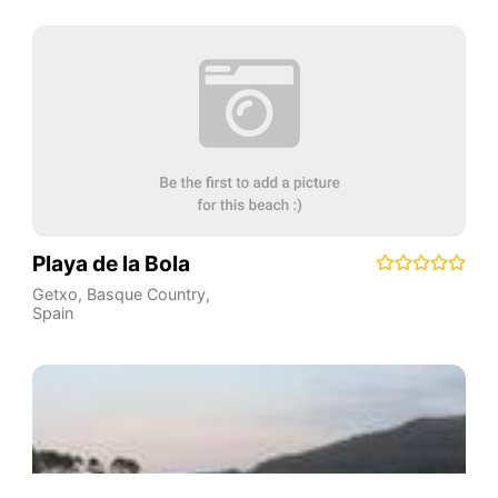
Playa de la Bola
Getxo
,
Basque Country
,
Spain