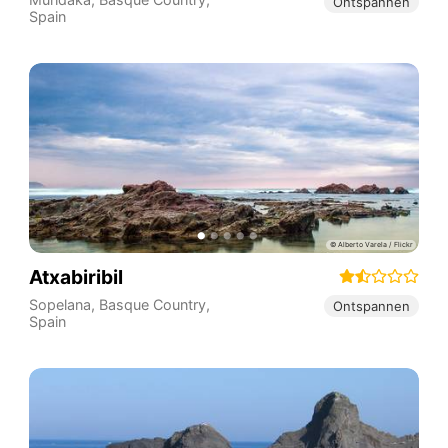
Ontspannen
Spain
Atxabiribil
Sopelana
,
Basque Country
,
Ontspannen
Spain