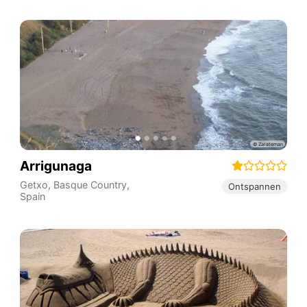
Arrigunaga
Getxo
,
Basque Country
,
Ontspannen
Spain