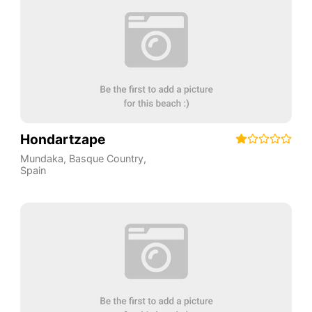
Hondartzape
Mundaka
,
Basque Country
,
Spain