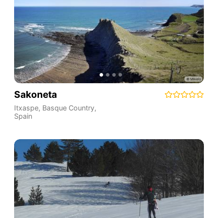
Sakoneta
Itxaspe
,
Basque Country
,
Spain