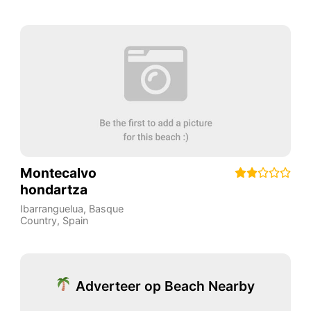
Montecalvo
hondartza
Ibarranguelua
,
Basque
Country
,
Spain
Adverteer op Beach Nearby