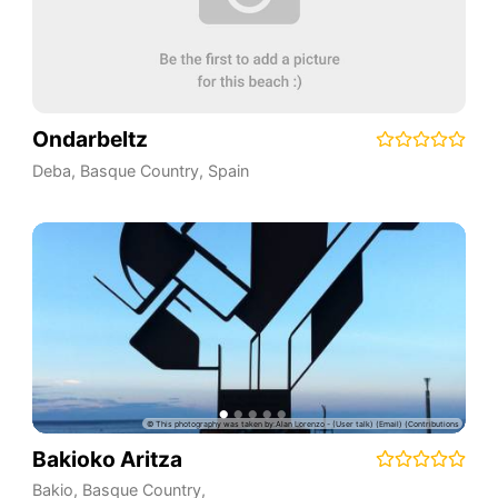
Ondarbeltz
Deba
,
Basque Country
,
Spain
Bakioko Aritza
Bakio
,
Basque Country
,