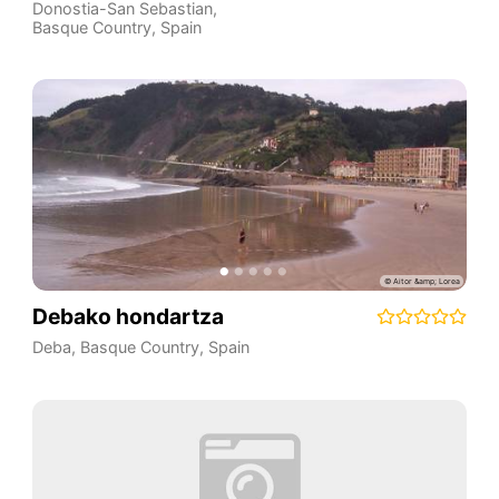
Donostia-San Sebastian
,
Basque Country
,
Spain
Debako hondartza
Deba
,
Basque Country
,
Spain