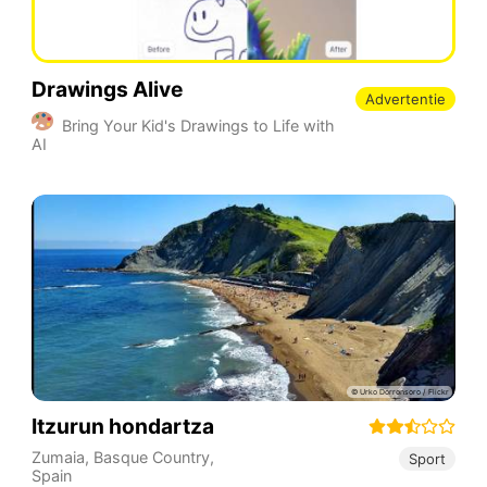
Drawings Alive
Advertentie
Bring Your Kid's Drawings to Life with
AI
Itzurun hondartza
Zumaia
,
Basque Country
,
Sport
Spain