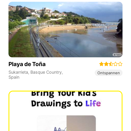
Playa de Toña
Sukarrieta
,
Basque Country
,
Ontspannen
Spain