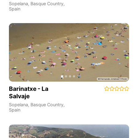
Sopelana
,
Basque Country
,
Spain
Barinatxe - La
Salvaje
Sopelana
,
Basque Country
,
Spain