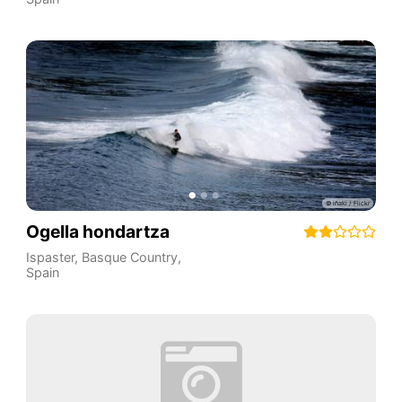
Ogella hondartza
Ispaster
,
Basque Country
,
Spain