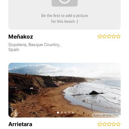
Meñakoz
Sopelana
,
Basque Country
,
Spain
Arrietara