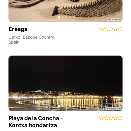
Ereaga
Getxo
,
Basque Country
,
Spain
Playa de la Concha -
Kontxa hondartza