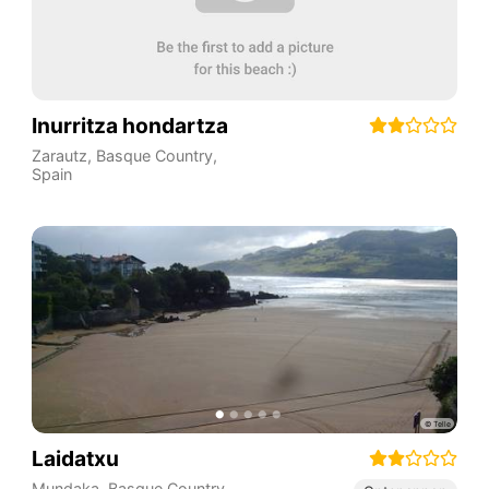
Inurritza hondartza
Zarautz
,
Basque Country
,
Spain
Laidatxu
Mundaka
,
Basque Country
,