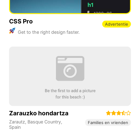
CSS Pro
Advertentie
Get to the right design faster.
Zarauzko hondartza
Zarautz
,
Basque Country
,
Families en vrienden
Spain