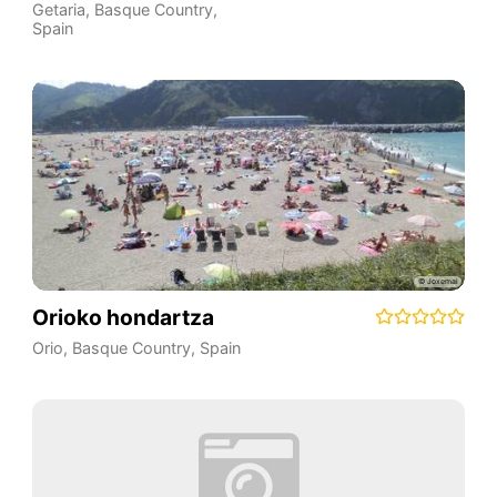
Getaria
,
Basque Country
,
Spain
Orioko hondartza
Orio
,
Basque Country
,
Spain