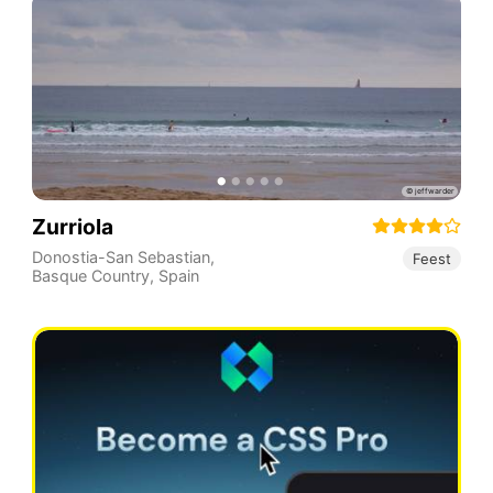
Zurriola
Donostia-San Sebastian
,
Feest
Basque Country
,
Spain