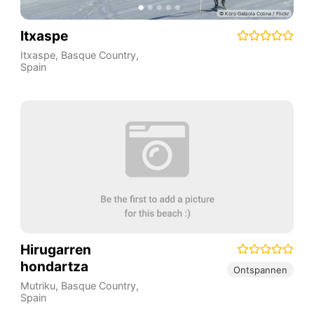
Itxaspe
Itxaspe
,
Basque Country
,
Spain
Hirugarren
hondartza
Ontspannen
Mutriku
,
Basque Country
,
Spain