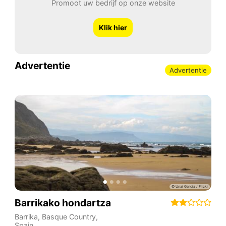
Promoot uw bedrijf op onze website
Klik hier
Advertentie
Advertentie
Barrikako hondartza
Barrika
,
Basque Country
,
Spain