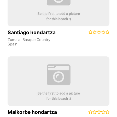
Santiago hondartza
Zumaia
,
Basque Country
,
Spain
Malkorbe hondartza