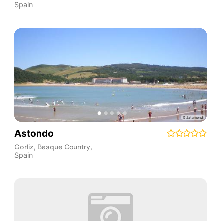
Spain
Astondo
Gorliz
,
Basque Country
,
Spain