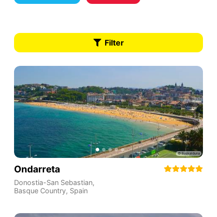
Filter
Ondarreta
Donostia-San Sebastian
,
Basque Country
,
Spain