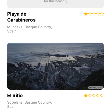
Playa de
Carabineros
Mundaka
,
Basque Country
,
Spain
El Sitio
Sopelana
,
Basque Country
,
Spain