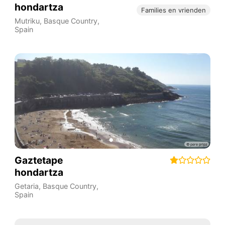
hondartza
Families en vrienden
Mutriku
,
Basque Country
,
Spain
Gaztetape
hondartza
Getaria
,
Basque Country
,
Spain