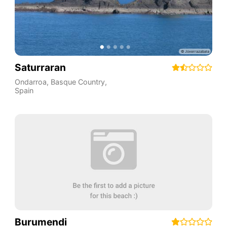
Saturraran
Ondarroa
,
Basque Country
,
Spain
Burumendi