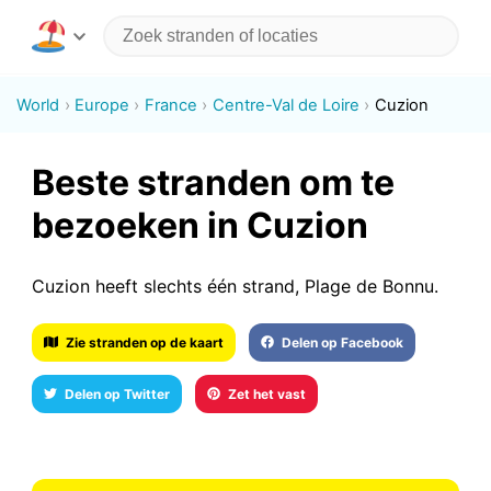
World
Europe
France
Centre-Val de Loire
Cuzion
Beste stranden om te
bezoeken in Cuzion
Cuzion heeft slechts één strand, Plage de Bonnu.
Zie stranden op de kaart
Delen op Facebook
Delen op Twitter
Zet het vast