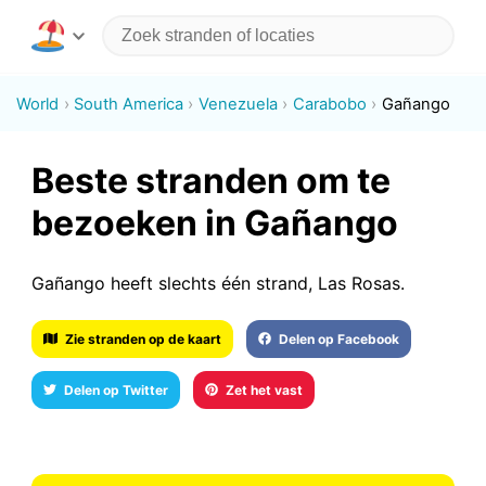
World
South America
Venezuela
Carabobo
Gañango
Beste stranden om te
bezoeken in Gañango
Gañango heeft slechts één strand, Las Rosas.
Zie stranden op de kaart
Delen op Facebook
Delen op Twitter
Zet het vast