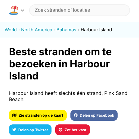
World
North America
Bahamas
Harbour Island
Beste stranden om te
bezoeken in Harbour
Island
Harbour Island heeft slechts één strand, Pink Sand
Beach.
Zie stranden op de kaart
Delen op Facebook
Delen op Twitter
Zet het vast