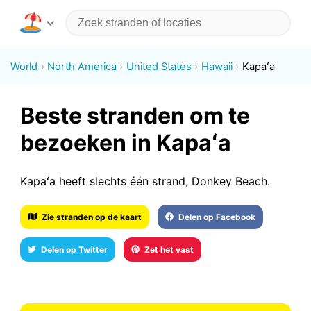
World
North America
United States
Hawaii
Kapaʻa
Beste stranden om te
bezoeken in Kapaʻa
Kapaʻa heeft slechts één strand, Donkey Beach.
Zie stranden op de kaart
Delen op Facebook
Delen op Twitter
Zet het vast