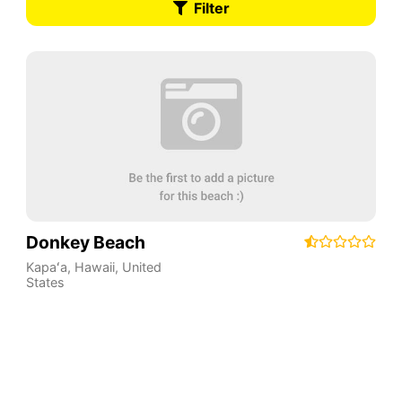
Filter
Donkey Beach
Kapaʻa
,
Hawaii
,
United
States