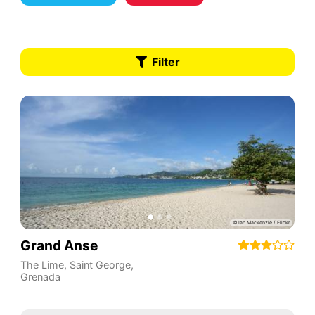
Filter
Grand Anse
The Lime
,
Saint George
,
Grenada