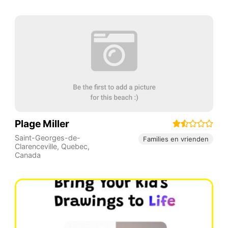
Plage Miller
Saint-Georges-de-
Families en vrienden
Clarenceville
,
Quebec
,
Canada