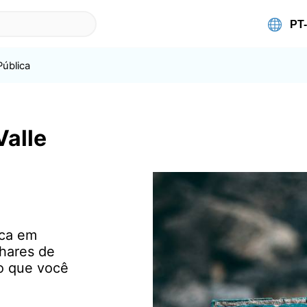
Pública
Valle
ica em
lhares de
 o que você