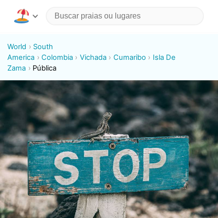
World
South
America
Colombia
Vichada
Cumaribo
Isla De
Zama
Pública