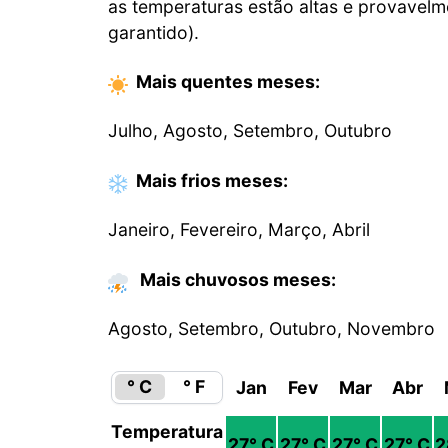
as temperaturas estão altas e provavelm
garantido).
Mais quentes
meses
:
Julho, Agosto, Setembro, Outubro
Mais frios
meses
:
Janeiro, Fevereiro, Março, Abril
Mais chuvosos meses:
Agosto, Setembro, Outubro, Novembro
° C
° F
Jan
Fev
Mar
Abr
Temperatura
27
° C
27
° C
27
° C
27
° C
2