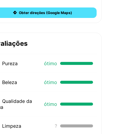
Obter direções (Google Maps)
aliações
Pureza
ótimo
Beleza
ótimo
Qualidade da
ótimo
ua
Limpeza
?