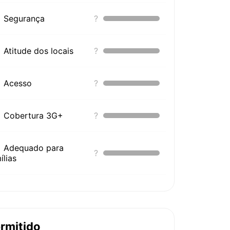
Segurança
?
Atitude dos locais
?
Acesso
?
Cobertura 3G+
?
Adequado para
?
ílias
rmitido