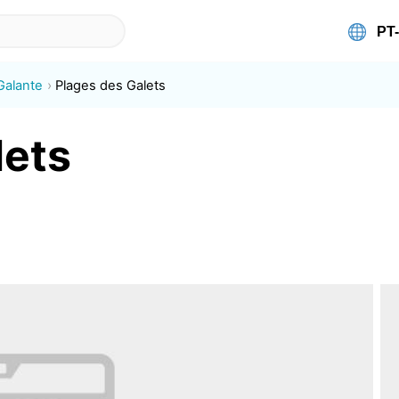
Galante
Plages des Galets
lets