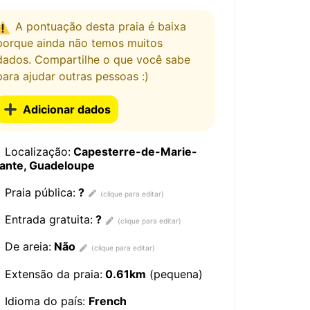
A pontuação desta praia é baixa
porque ainda não temos muitos
dados. Compartilhe o que você sabe
para ajudar outras pessoas :)
Adicionar dados
Localização:
Capesterre-de-Marie-
lante, Guadeloupe
Praia pública:
?
Entrada gratuita:
?
De areia:
Não
Extensão da praia:
0.61km
(pequena)
Idioma do país:
French