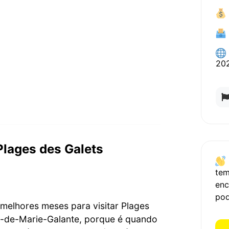
20
Plages des Galets
te
enc
pod
 melhores meses para visitar Plages
re-de-Marie-Galante, porque é quando