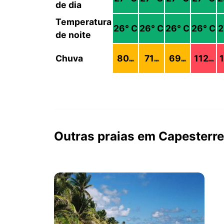
de dia
Temperatura
26
° C
26
° C
26
° C
26
° C
2
de noite
Chuva
80
71
69
112
mm
mm
mm
mm
Outras praias em Capesterr