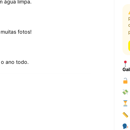
m água limpa.
 muitas fotos!
e o ano todo.
Ga