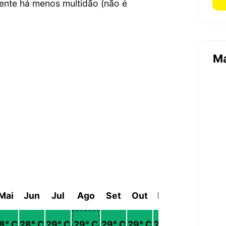
ente há menos multidão (não é
M
Mai
Jun
Jul
Ago
Set
Out
Nov
Dez
8
° C
28
° C
29
° C
29
° C
29
° C
29
° C
28
° C
27
° C