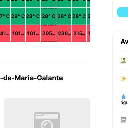
7
° C
28
° C
28
° C
28
° C
28
° C
28
° C
27
° C
27
° C
141
101
161
205
236
215
176
107
mm
mm
mm
mm
mm
mm
mm
mm
Av
e-de-Marie-Galante
ág