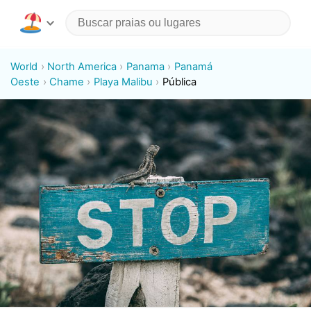
World
North America
Panama
Panamá
Oeste
Chame
Playa Malibu
Pública