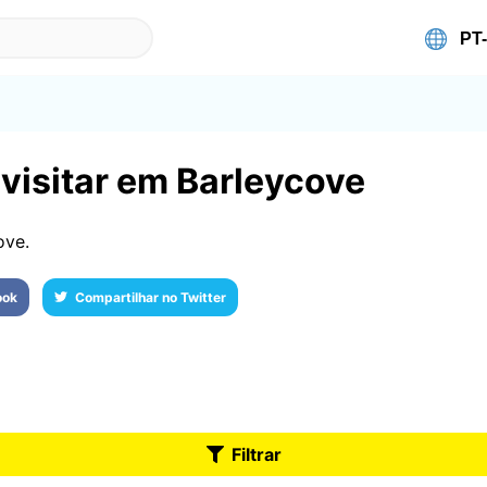
 visitar em Barleycove
ove.
ook
Compartilhar no Twitter
Filtrar