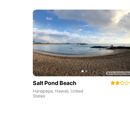
Salt Pond Beach
Hanapepe
,
Hawaii
,
United
States