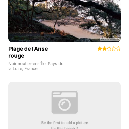
Plage de l'Anse
rouge
Noirmoutier-en-l'Île
,
Pays de
la Loire
,
France