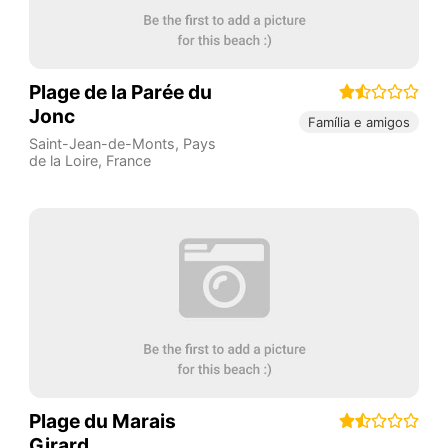
Plage de la Parée du
Jonc
Família e amigos
Saint-Jean-de-Monts
,
Pays
de la Loire
,
France
Plage du Marais
Girard