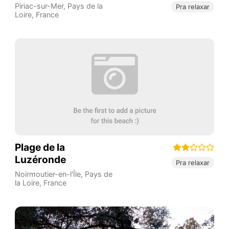
Piriac-sur-Mer
,
Pays de la
Pra relaxar
Loire
,
France
Plage de la
Luzéronde
Pra relaxar
Noirmoutier-en-l'Île
,
Pays de
la Loire
,
France