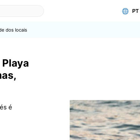
de dos locais
 Playa
mas,
lés é