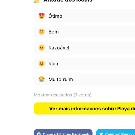
Ótimo
Bom
Razoável
Ruim
Muito ruim
Mostrar resultados
(1 votos)
Ver mais informações sobre Playa de
Compartilhar no Facebook
Compartilhar no 