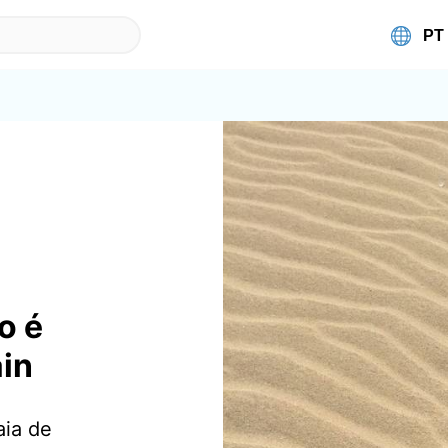
o é
ain
aia de