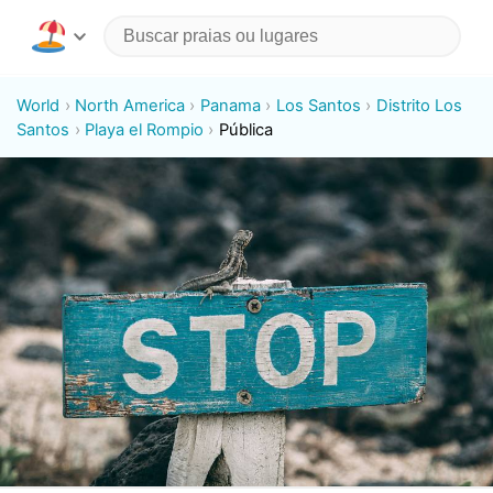
World
North America
Panama
Los Santos
Distrito Los
Santos
Playa el Rompio
Pública