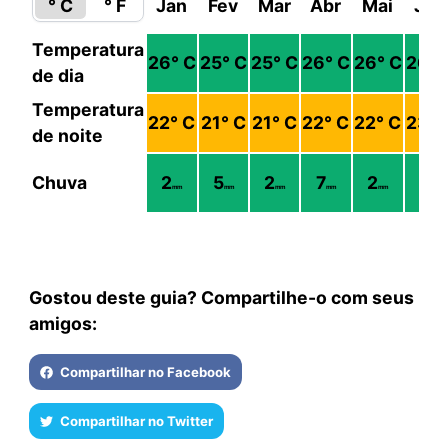
° C
° F
Jan
Fev
Mar
Abr
Mai
Jun
Temperatura
26
° C
25
° C
25
° C
26
° C
26
° C
26
° 
de dia
Temperatura
22
° C
21
° C
21
° C
22
° C
22
° C
23
° 
de noite
Chuva
2
5
2
7
2
8
mm
mm
mm
mm
mm
mm
Gostou deste guia? Compartilhe-o com seus
amigos:
Compartilhar no Facebook
Compartilhar no Twitter