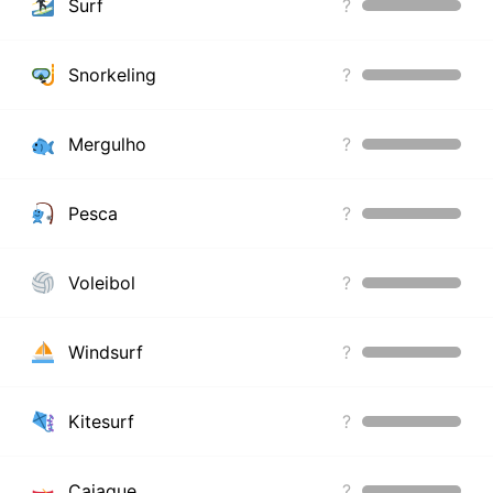
Surf
?
Snorkeling
?
Mergulho
?
Pesca
?
Voleibol
?
Windsurf
?
Kitesurf
?
Caiaque
?