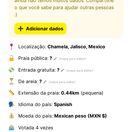
ainda não temos muitos dados. Compartilhe
o que você sabe para ajudar outras pessoas
:)
Adicionar dados
Localização:
Chamela, Jalisco, Mexico
Praia pública:
?
Entrada gratuita:
?
De areia:
?
Extensão da praia:
0.44km
(pequena)
Idioma do país:
Spanish
Moeda do país:
Mexican peso (MXN $)
Votada
4 vezes