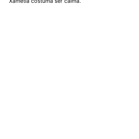
Xametla costuma ser calma.