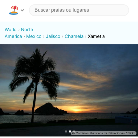
World
North
America
Mexico
Jalisco
Chamela
Xametla