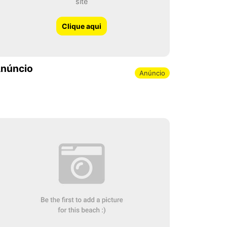
site
Clique aqui
núncio
Anúncio