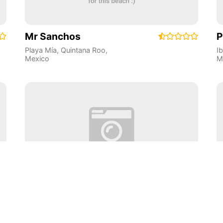
Mr Sanchos
P
Playa Mía
,
Quintana Roo
,
I
Mexico
M
Playa El Niño
X
Cancun
,
Quintana Roo
,
P