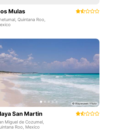
os Mulas
hetumal
,
Quintana Roo
,
exico
laya San Martin
an Miguel de Cozumel
,
uintana Roo
,
Mexico