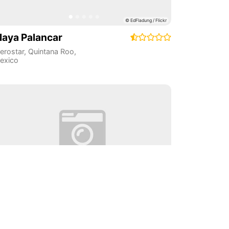
laya Palancar
berostar
,
Quintana Roo
,
exico
calacoco
laya del Carmen
,