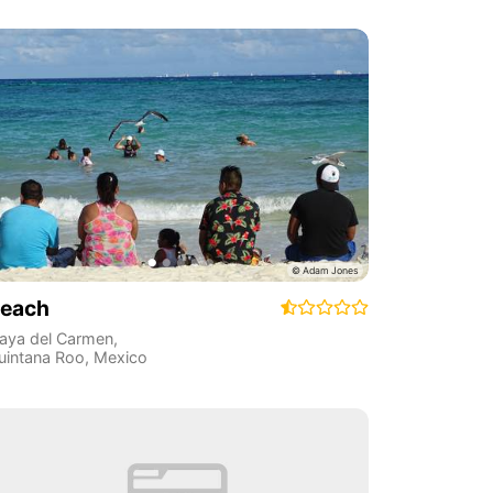
each
laya del Carmen
,
uintana Roo
,
Mexico