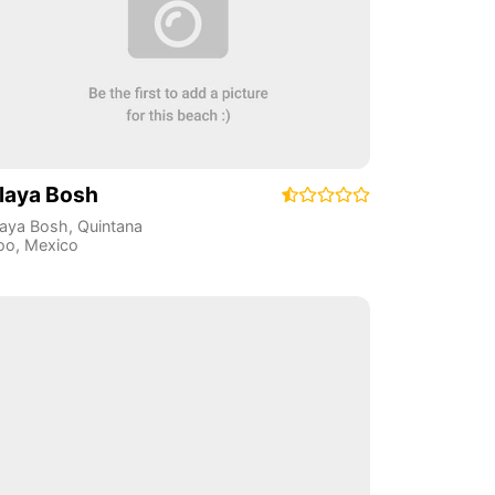
laya Bosh
laya Bosh
,
Quintana
oo
,
Mexico