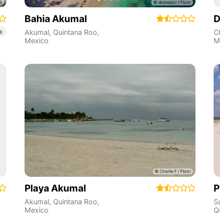
Bahia Akumal
D
a
Akumal
,
Quintana Roo
,
C
Mexico
M
Playa Akumal
P
Akumal
,
Quintana Roo
,
S
Mexico
Q