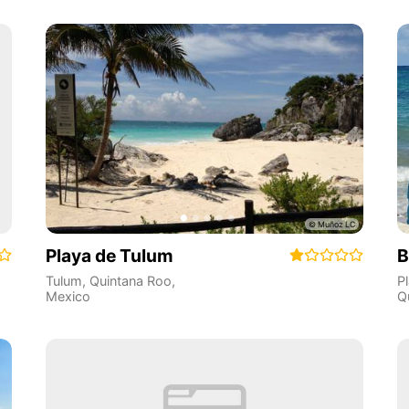
Playa de Tulum
B
Tulum
,
Quintana Roo
,
P
Mexico
Q