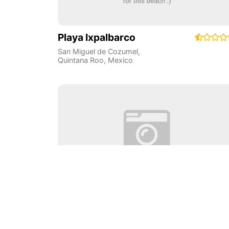
Playa Ixpalbarco
San Miguel de Cozumel
,
Quintana Roo
,
Mexico
Playa Ancha
Cancun
,
Quintana Roo
,