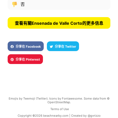
否
查看有關Ensenada de Valle Corto的更多信息
分享在 Facebook
分享在 Twitter
分享在 Pinterest
Emojis by Twemoji (Twitter). Icons by Fontawesome. Some data from ©
OpenStreetMap.
Terms of Use
Copyright ©
2026
beachnearby.com | Created by
@gvrizzo