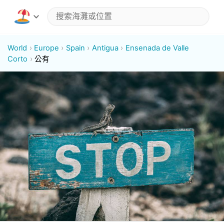
World
Europe
Spain
Antigua
Ensenada de Valle
Corto
公有