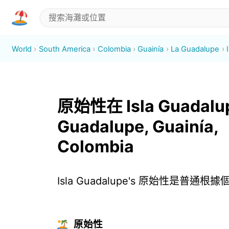
World
South America
Colombia
Guainía
La Guadalupe
原始性在 Isla Guadalup
Guadalupe, Guainía,
Colombia
Isla Guadalupe's 原始性是普通根
原始性