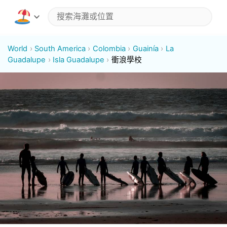
World
South America
Colombia
Guainía
La
Guadalupe
Isla Guadalupe
衝浪學校