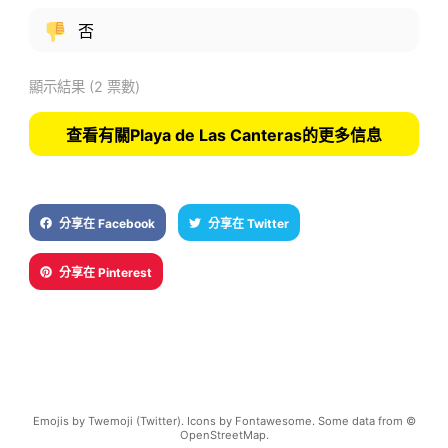
否
顯示結果
(2 票數)
查看有關Playa de Las Canteras的更多信息
分享在 Facebook
分享在 Twitter
分享在 Pinterest
Emojis by Twemoji (Twitter). Icons by Fontawesome. Some data from ©
OpenStreetMap.