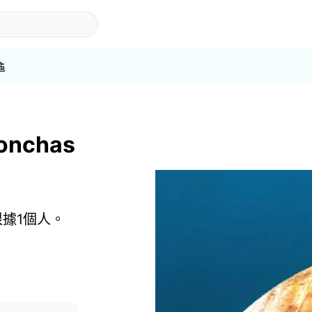
龜
onchas
s 根據1個人。