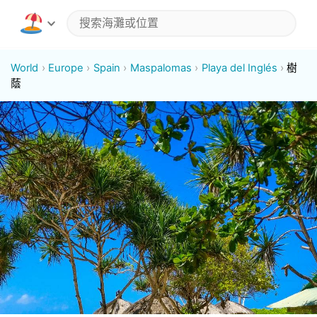
World
Europe
Spain
Maspalomas
Playa del Inglés
樹
蔭