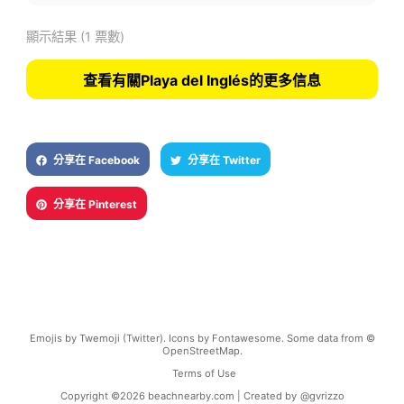
顯示結果
(1 票數)
查看有關Playa del Inglés的更多信息
分享在 Facebook
分享在 Twitter
分享在 Pinterest
Emojis by Twemoji (Twitter). Icons by Fontawesome. Some data from ©
OpenStreetMap.
Terms of Use
Copyright ©
2026
beachnearby.com | Created by
@gvrizzo