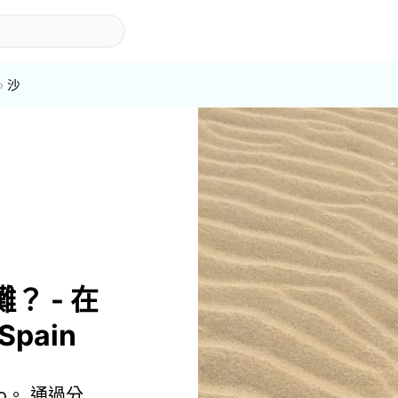
沙
灘？ - 在
 Spain
no。 通過分