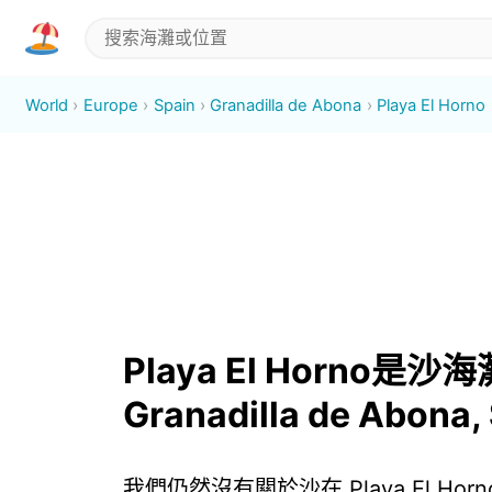
World
Europe
Spain
Granadilla de Abona
Playa El Horno
Playa El Horno是沙海
Granadilla de Abona,
我們仍然沒有關於沙在 Playa El Hor