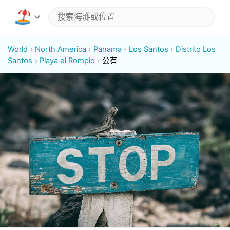
World
North America
Panama
Los Santos
Distrito Los
Santos
Playa el Rompio
公有