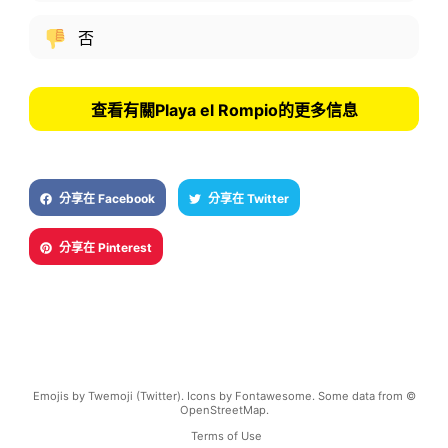
否
查看有關Playa el Rompio的更多信息
分享在 Facebook
分享在 Twitter
分享在 Pinterest
Emojis by Twemoji (Twitter). Icons by Fontawesome. Some data from ©
OpenStreetMap.
Terms of Use