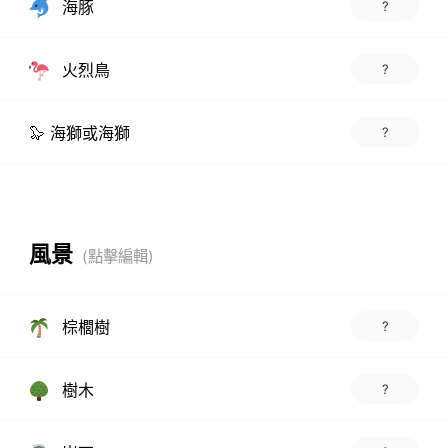
海豚
?
火烈鳥
?
🦭 海獅或海獅
?
風景
棕櫚樹
?
樹木
?