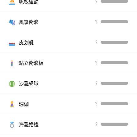
?
帆板運動
?
風箏衝浪
?
皮划艇
?
站立衝浪板
?
沙灘網球
?
瑜伽
?
海灘婚禮