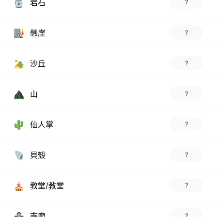
岩石
?
懸崖
?
沙丘
?
山
?
仙人掌
?
貝殼
?
教堂/教堂
?
寺廟
?