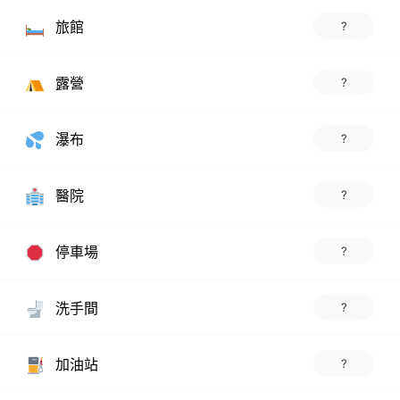
旅館
?
露營
?
瀑布
?
醫院
?
停車場
?
洗手間
?
加油站
?