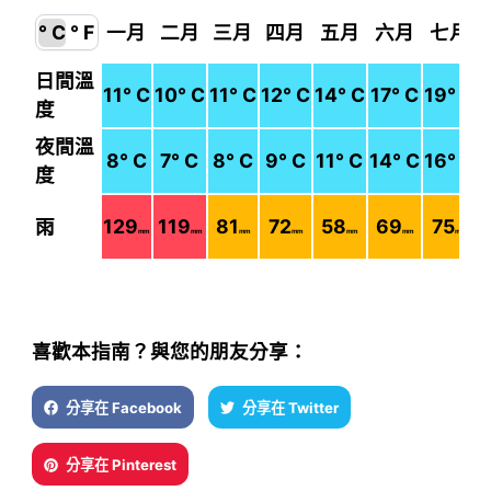
° C
° F
一月
二月
三月
四月
五月
六月
七月
日間溫
11
° C
10
° C
11
° C
12
° C
14
° C
17
° C
19
° C
度
夜間溫
8
° C
7
° C
8
° C
9
° C
11
° C
14
° C
16
° C
度
雨
129
119
81
72
58
69
75
mm
mm
mm
mm
mm
mm
mm
喜歡本指南？與您的朋友分享：
分享在 Facebook
分享在 Twitter
分享在 Pinterest