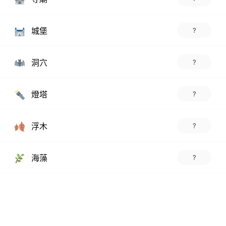
城堡
?
洞穴
?
燈塔
?
浮木
?
海藻
?