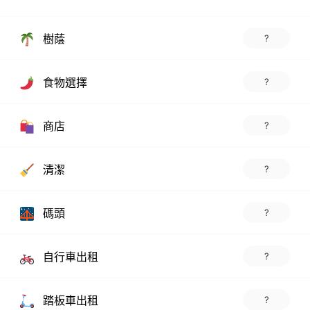
樹蔭
?
食物選擇
?
商店
?
清潔
?
碼頭
?
自行車出租
?
踏板車出租
?