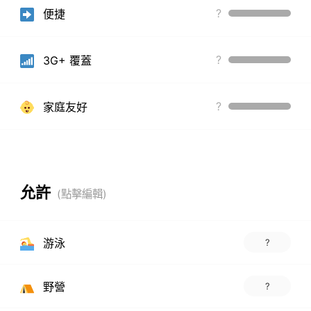
?
便捷
?
3G+ 覆蓋
?
家庭友好
允許
游泳
?
野營
?