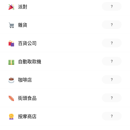
派對
?
雜貨
?
百貨公司
?
自動取款機
?
咖啡店
?
街頭食品
?
按摩商店
?