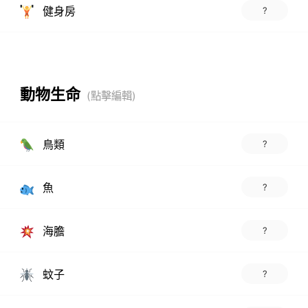
健身房
?
動物生命
鳥類
?
魚
?
海膽
?
蚊子
?