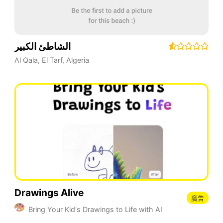
الشاطئ الكبير
Al Qala
,
El Tarf
,
Algeria
Drawings Alive
廣告
Bring Your Kid's Drawings to Life with AI