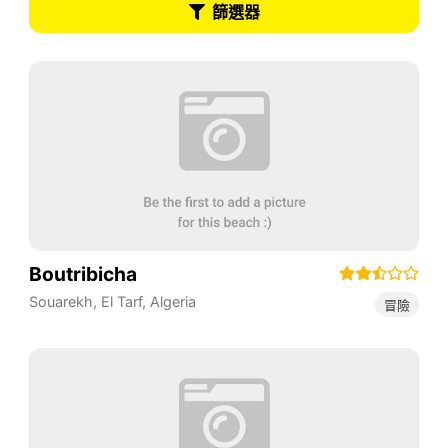
篩選器
Boutribicha
Souarekh
,
El Tarf
,
Algeria
冒險