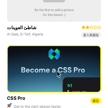
شاطئ العوينات
Al Qala
,
El Tarf
,
Algeria
家人和朋友
CSS Pro
廣告
Get to the right design faster.