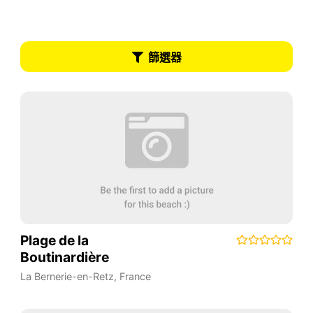
篩選器
Plage de la
Boutinardière
La Bernerie-en-Retz
,
France