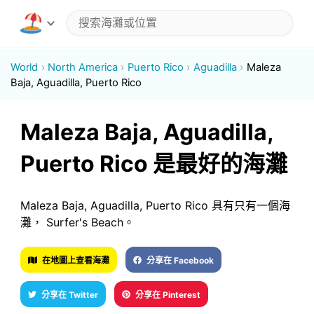
World
North America
Puerto Rico
Aguadilla
Maleza
Baja, Aguadilla, Puerto Rico
Maleza Baja, Aguadilla,
Puerto Rico 是最好的海灘
Maleza Baja, Aguadilla, Puerto Rico 具有只有一個海
灘， Surfer's Beach。
在地圖上查看海灘
分享在 Facebook
分享在 Twitter
分享在 Pinterest