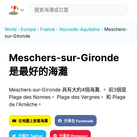
World
Europe
France
Nouvelle-Aquitaine
Meschers-
sur-Gironde
Meschers-sur-Gironde
是最好的海灘
Meschers-sur-Gironde 具有大約4個海灘. 。 前3個是
Plage des Nonnes， Plage des Vergnes， 和 Plage
de l'Arnèche。
在地圖上查看海灘
分享在 Facebook
分享在 Twitter
分享在 Pinterest