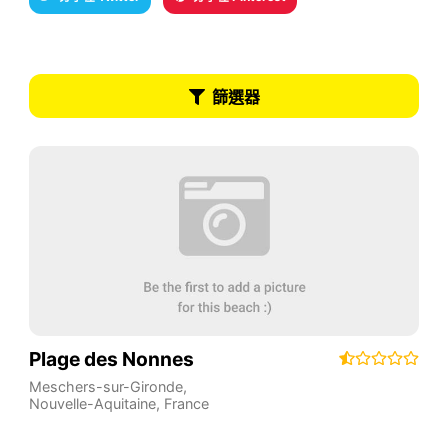
篩選器
Plage des Nonnes
Meschers-sur-Gironde
,
Nouvelle-Aquitaine
,
France